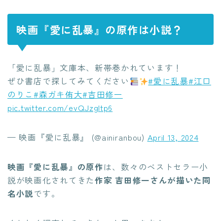
映画『愛に乱暴』の原作は小説？
「愛に乱暴」文庫本、新帯巻かれています！
ぜひ書店で探してみてください
#愛に乱暴
#江口
のりこ
#森ガキ侑大
#吉田修一
pic.twitter.com/evQJzgItp6
— 映画『愛に乱暴』 (@ainiranbou)
April 13, 2024
映画『愛に乱暴』の原作
は、数々のベストセラー小
説が映画化されてきた
作家 吉田修一さんが描いた同
名小説
です。