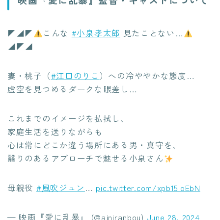
◤◢◤
こんな
#小泉孝太郎
見たことない…
◢◤◢
妻・桃子（
#江口のりこ
）への冷ややかな態度…
虚空を見つめるダークな眼差し…
これまでのイメージを払拭し、
家庭生活を送りながらも
心は常にどこか違う場所にある男・真守を、
翳りのあるアプローチで魅せる小泉さん
母親役
#風吹ジュン
…
pic.twitter.com/xpb15ioEbN
— 映画『愛に乱暴』 (@ainiranbou)
June 28, 2024