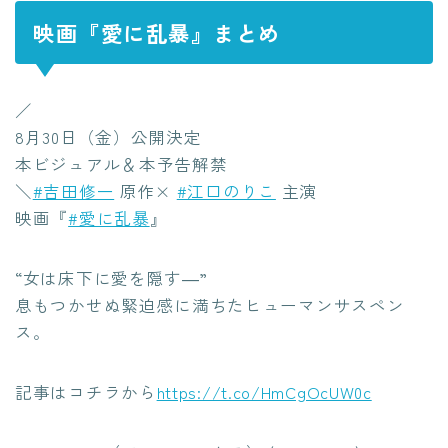
映画『愛に乱暴』まとめ
／
8月30日（金）公開決定
本ビジュアル＆本予告解禁
＼
#吉田修一
原作×
#江口のりこ
主演
映画『
#愛に乱暴
』
“女は床下に愛を隠す―”
息もつかせぬ緊迫感に満ちたヒューマンサスペン
ス。
記事はコチラから
https://t.co/HmCgOcUW0c