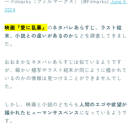
— Filmarks（フィルマークス） (@Filmarks)
June 6,
2024
映画『愛に乱暴』
の
ネタバレあらすじ、ラスト結
末、小説との違いがあるのか
などを調査してきまし
た。
おおまかなネタバレあらすじは似ているようです
が、細かい描写やラスト結末が同じように描かれて
いるのかの情報は見つけることができませんでし
た。
しかし、映画と小説のどちらも
人間のエゴや欲望が
描かれたヒューマンサスペンス
になっているようで
す。