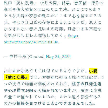
映画「愛に乱暴」（8月公開）試写。吉田修一原作×
森ガキ侑大監督×江口のりこ主演。どこにでもあり
そうな夫婦や家族の軋みがここまで心を捕まえるの
は、やはり江口氏の存在によるところ大だ。悪人に
なりきれない善と凡ゆえの葛藤。日常にある不穏な
空気がじわじわと増幅してゆく。
#eiga
pic.twitter.com/4TmNcHsFUa
— 中村千晶 (@potuo)
May 29, 2024
おおまかなあらすじは似ているようですが、
小説
『愛に乱暴』
では、客観的な視点と桃子の日記の、2
つの視点で物語が構成されており、
桃子の日常生活
や心理描写が細かく描かれています
が、映画に小説
の全てが描かれているのか、または違う部分がある
のかの
情報を見つけることができませんでした。