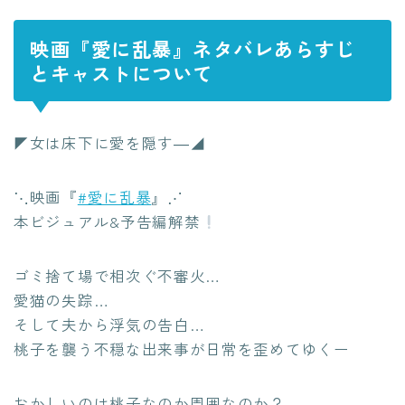
映画『愛に乱暴』ネタバレあらすじ
とキャストについて
◤女は床下に愛を隠す―◢
⋱映画『
#愛に乱暴
』⋰
本ビジュアル&予告編解禁
ゴミ捨て場で相次ぐ不審火…
愛猫の失踪…
そして夫から浮気の告白…
桃子を襲う不穏な出来事が日常を歪めてゆくー
おかしいのは桃子なのか周囲なのか？