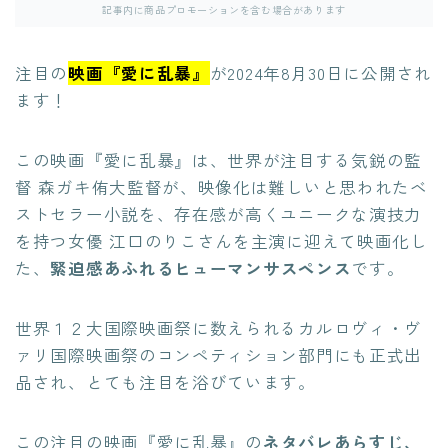
記事内に商品プロモーションを含む場合があります
注目の
映画『愛に乱暴』
が2024年8月30日に公開され
ます！
この映画『愛に乱暴』は、世界が注目する気鋭の監
督 森ガキ侑大監督が、映像化は難しいと思われたベ
ストセラー小説を、存在感が高くユニークな演技力
を持つ女優 江口のりこさんを主演に迎えて映画化し
た、
緊迫感あふれるヒューマンサスペンス
です。
世界１２大国際映画祭に数えられるカルロヴィ・ヴ
ァリ国際映画祭のコンペティション部門にも正式出
品され、とても注目を浴びています。
この注目の映画『愛に乱暴』の
ネタバレあらすじ、