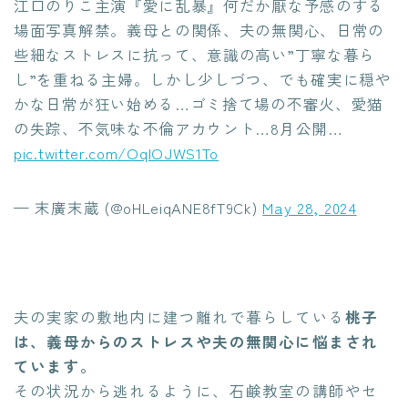
江口のりこ主演『愛に乱暴』何だか厭な予感のする
場面写真解禁。義母との関係、夫の無関心、日常の
些細なストレスに抗って、意識の高い”丁寧な暮ら
し”を重ねる主婦。しかし少しづつ、でも確実に穏や
かな日常が狂い始める…ゴミ捨て場の不審火、愛猫
の失踪、不気味な不倫アカウント…8月公開…
pic.twitter.com/OqIOJWS1To
— 末廣末蔵 (@oHLeiqANE8fT9Ck)
May 28, 2024
夫の実家の敷地内に建つ離れで暮らしている
桃子
は、義母からのストレスや夫の無関心に悩まされ
ています。
その状況から逃れるように、石鹸教室の講師やセ