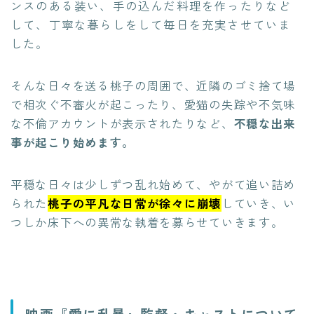
ンスのある装い、手の込んだ料理を作ったりなど
して、丁寧な暮らしをして毎日を充実させていま
した。
そんな日々を送る桃子の周囲で、近隣のゴミ捨て場
で相次ぐ不審火が起こったり、愛猫の失踪や不気味
な不倫アカウントが表示されたりなど、
不穏な出来
事が起こり始めます。
平穏な日々は少しずつ乱れ始めて、やがて追い詰め
られた
桃子の
平凡な日常が徐々に崩壊
していき、い
つしか床下への異常な執着を募らせていきます。
映画『愛に乱暴』監督・キャストについて