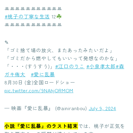
ꔛꔛꔛꔛꔛꔛꔛꔛꔛꔛꔛ
#桃子の丁寧な生活
12
ꔛꔛꔛꔛꔛꔛꔛꔛꔛꔛꔛ
✎
「ゴミ捨て場の放火、またあったみたいだよ」
「ゴミだから燃やしてもいいって発想なのかな」
「・・・(すうすう)」
#江口のりこ
#小泉孝太郎
#森
ガキ侑大
#愛に乱暴
8月30日 (金)全国ロードショー
pic.twitter.com/9NAhjORMOM
— 映画『愛に乱暴』 (@ainiranbou)
July 9, 2024
小説『愛に乱暴』のラスト結末
では、桃子が正気を