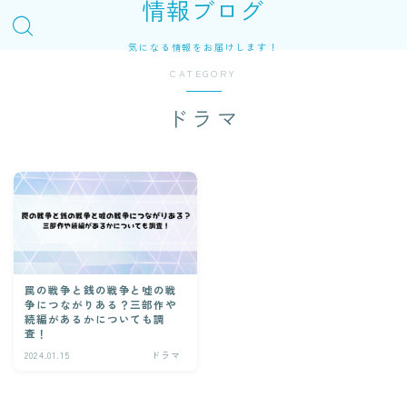
情報ブログ
気になる情報をお届けします！
CATEGORY
ドラマ
罠の戦争と銭の戦争と嘘の戦
争につながりある？三部作や
続編があるかについても調
査！
2024.01.15
ドラマ