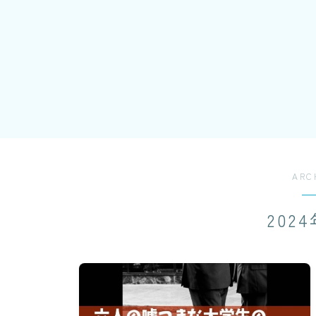
ARC
202