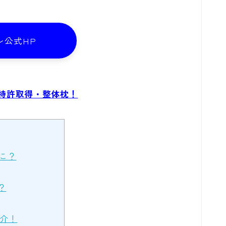
レ公式HP
の特許取得・整体枕！
こ？
？
介！