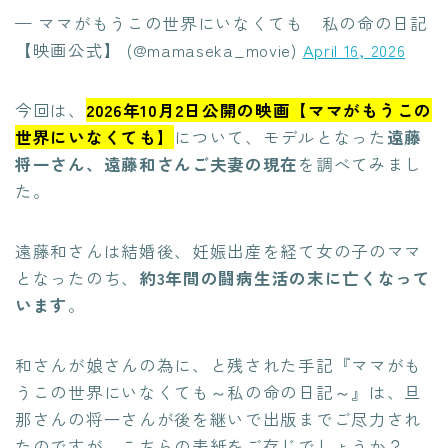
— ママがもうこの世界にいなくても 私の命の日記
【映画公式】 (@mamaseka_movie)
April 16, 2026
今回は、
2026年10月2日公開の映画【ママがもうこの
世界にいなくても】
について、モデルとなった
遠藤
将一さん、遠藤和さんご夫妻の現在
を調べてみまし
た。
遠藤和さんは結婚後、妊娠出産を経て女の子のママ
となったのち、
約3年間の闘病生活の末に亡くなって
います
。
和さんが娘さんの為に、と残された手記『ママがも
うこの世界にいなくても～私の命の日記～』は、旦
那さんの将一さんが後を継いで出版までご尽力され
たのですが、こちらの表紙をご存じでしょうか？