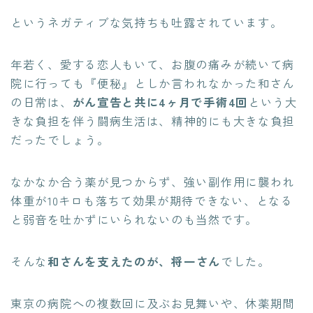
というネガティブな気持ちも吐露されています。
年若く、愛する恋人もいて、お腹の痛みが続いて病
院に行っても『便秘』としか言われなかった和さん
の日常は、
がん宣告と共に4ヶ月で手術4回
という大
きな負担を伴う闘病生活は、精神的にも大きな負担
だったでしょう。
なかなか合う薬が見つからず、強い副作用に襲われ
体重が10キロも落ちて効果が期待できない、となる
と弱音を吐かずにいられないのも当然です。
そんな
和さんを支えたのが、将一さん
でした。
東京の病院への複数回に及ぶお見舞いや、休薬期間