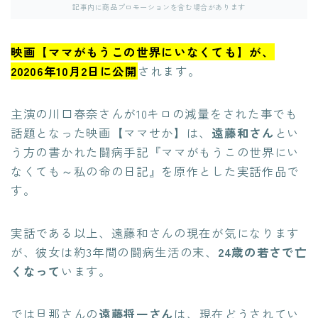
記事内に商品プロモーションを含む場合があります
映画【ママがもうこの世界にいなくても】が、
20206年10月2日に公開
されます。
主演の川口春奈さんが10キロの減量をされた事でも
話題となった映画【ママせか】は、
遠藤和さん
とい
う方の書かれた闘病手記『ママがもうこの世界にい
なくても～私の命の日記』を原作とした実話作品で
す。
実話である以上、遠藤和さんの現在が気になります
が、彼女は約3年間の闘病生活の末、
24歳の若さで亡
くなって
います。
では旦那さんの
遠藤将一さん
は、現在どうされてい