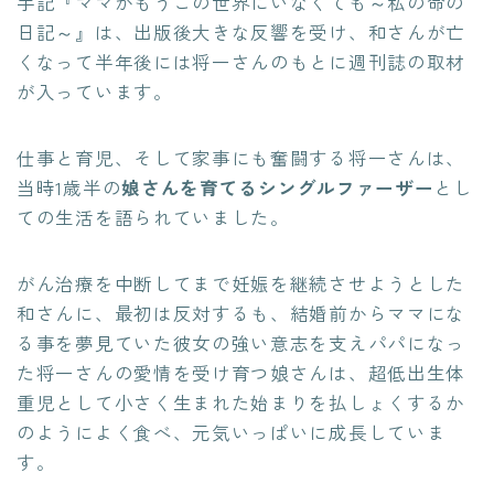
手記『ママがもうこの世界にいなくても～私の命の
日記～』は、出版後大きな反響を受け、和さんが亡
くなって半年後には将一さんのもとに週刊誌の取材
が入っています。
仕事と育児、そして家事にも奮闘する将一さんは、
当時1歳半の
娘さんを育てるシングルファーザー
とし
ての生活を語られていました。
がん治療を中断してまで妊娠を継続させようとした
和さんに、最初は反対するも、結婚前からママにな
る事を夢見ていた彼女の強い意志を支えパパになっ
た将一さんの愛情を受け育つ娘さんは、超低出生体
重児として小さく生まれた始まりを払しょくするか
のようによく食べ、元気いっぱいに成長していま
す。