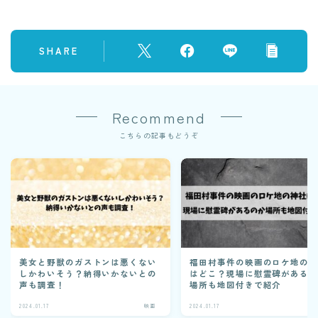
SHARE
Recommend
こちらの記事もどうぞ
美女と野獣のガストンは悪くない
福田村事件の映画のロケ地の
しかわいそう？納得いかないとの
はどこ？現場に慰霊碑がある
声も調査！
場所も地図付きで紹介
2024.01.17
映画
2024.01.17