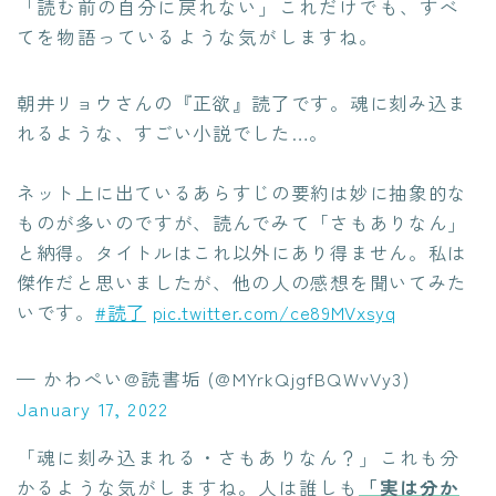
「読む前の自分に戻れない」これだけでも、すべ
てを物語っているような気がしますね。
朝井リョウさんの『正欲』読了です。魂に刻み込ま
れるような、すごい小説でした…。
ネット上に出ているあらすじの要約は妙に抽象的な
ものが多いのですが、読んでみて「さもありなん」
と納得。タイトルはこれ以外にあり得ません。私は
傑作だと思いましたが、他の人の感想を聞いてみた
いです。
#読了
pic.twitter.com/ce89MVxsyq
— かわぺい@読書垢 (@MYrkQjgfBQWvVy3)
January 17, 2022
「魂に刻み込まれる・さもありなん？」これも分
かるような気がしますね。人は誰しも
「実は分か