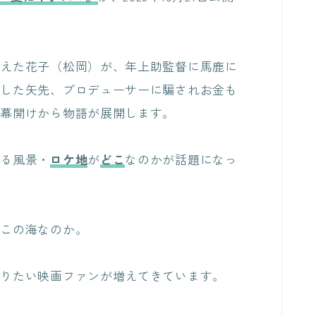
控えた花子（松岡）が、年上助監督に馬鹿に
出した矢先、プロデューサーに騙されお金も
な幕開けから物語が展開します。
くる風景・
ロケ地
が
どこ
なのかが話題になっ
どこの海なのか。
知りたい映画ファンが増えてきています。