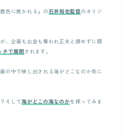
『茜色に焼かれる』の
石井裕也監督
のオリジ
。
子が、企画もお金も奪われ正夫と諦めずに闘
ッチで展開
されます。
映画の中で映し出される海がどこなのか気に
か
？そして
海がどこの海なのか
を探ってみま