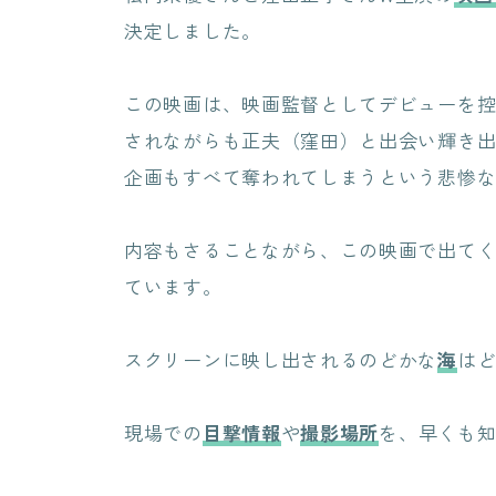
決定しました。
この映画は、映画監督としてデビューを
されながらも正夫（窪田）と出会い輝き
企画もすべて奪われてしまうという悲惨
内容もさることながら、この映画で出て
ています。
スクリーンに映し出されるのどかな
海
は
現場での
目撃情報
や
撮影場所
を、早くも