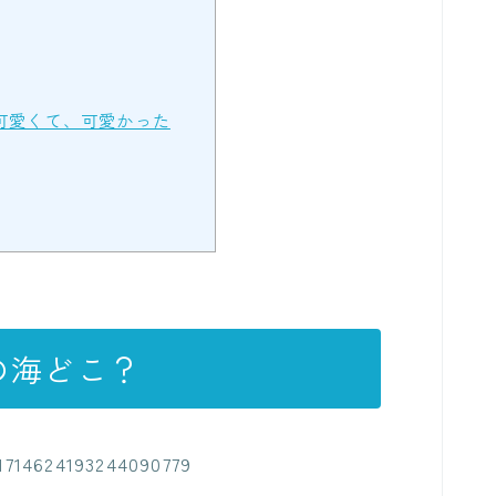
可愛くて、可愛かった
の海どこ？
/1714624193244090779