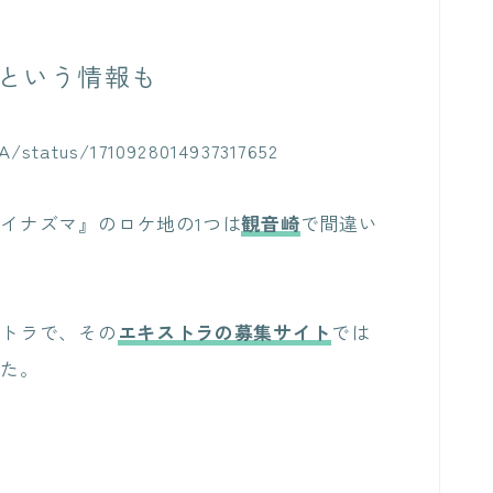
という情報も
/status/1710928014937317652
イナズマ』のロケ地の1つは
観音崎
で間違い
ストラで、その
エキストラの募集サイト
では
した。