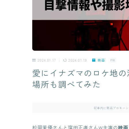
2024.01.17
2024.01.19
映画
PR
愛にイナズマのロケ地の
場所も調べてみた
記事内に商品プロモーシ
松岡茉優さんと窪田正孝さんW主演の
映画