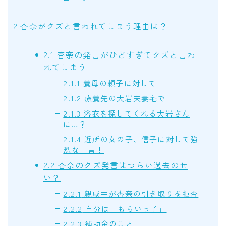
2
杏奈がクズと言われてしまう理由は？
2.1
杏奈の発言がひどすぎてクズと言わ
れてしまう
2.1.1
養母の頼子に対して
2.1.2
療養先の大岩夫妻宅で
2.1.3
浴衣を探してくれる大岩さん
に…？
2.1.4
近所の女の子、信子に対して強
烈な一言！
2.2
杏奈のクズ発言はつらい過去のせ
い？
2.2.1
親戚中が杏奈の引き取りを拒否
2.2.2
自分は「もらいっ子」
2.2.3
補助金のこと