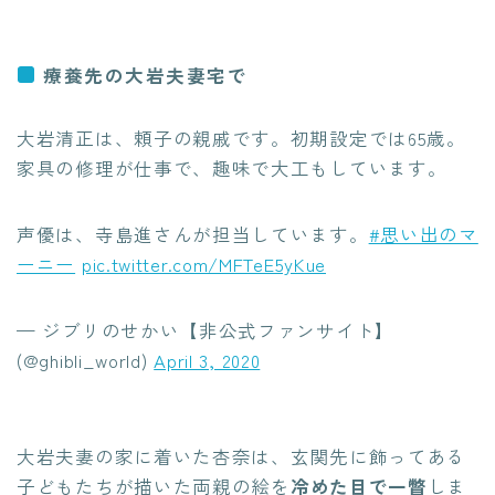
療養先の大岩夫妻宅で
大岩清正は、頼子の親戚です。初期設定では65歳。
家具の修理が仕事で、趣味で大工もしています。
声優は、寺島進さんが担当しています。
#思い出のマ
ーニー
pic.twitter.com/MFTeE5yKue
— ジブリのせかい【非公式ファンサイト】
(@ghibli_world)
April 3, 2020
大岩夫妻の家に着いた杏奈は、玄関先に飾ってある
子どもたちが描いた両親の絵を
冷めた目で一瞥
しま