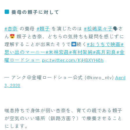
養母の頼子に対して
#杏奈
の養母
#頼子
を演じたのは
#松嶋菜々子
🗣さ
ん
頼子と杏奈、どちらの気持ちも疑問を感じずに
理解することが出来たそうで
続く
#おうちで映画
#
思い出のマーニー
#米林宏昌
#有村架純
#高月彩良
#金
曜ロードショー
pic.twitter.com/KjHBXYHi8h
— アンク＠金曜ロードショー公式 (@kinro_ntv)
April
3, 2020
喘息持ちで身体が弱い杏奈を、育ての親である頼子
が空気のいい場所（釧路方面？）で療養させること
にします。