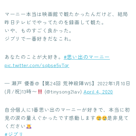
マーニー本当は映画館で観たかったんだけど、結局
昨日テレビでやってたのを録画して観た。
いや、ものすごく良かった。
ジブリで一番好きだなこれ。
あなたのことが大好き。
#思い出のマーニー
pic.twitter.com/sqbse5vTqr
— 瀬戸 優香@【第24回 荒神殺陣WS】2022年1月10日
(月/祝)13時〜
(@tinysong2lav)
April 4, 2020
自分個人に1番思い出のマーニーが好きで、本当に初
見の涙の量えぐかったです感動します
是非見て
ください
#ジブリ