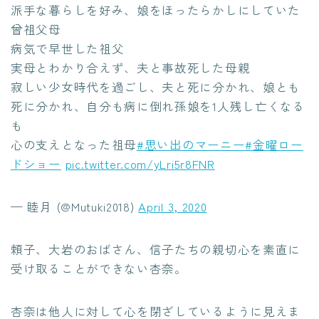
派手な暮らしを好み、娘をほったらかしにしていた
曾祖父母
病気で早世した祖父
実母とわかり合えず、夫と事故死した母親
寂しい少女時代を過ごし、夫と死に分かれ、娘とも
死に分かれ、自分も病に倒れ孫娘を1人残し亡くなる
も
心の支えとなった祖母
#思い出のマーニー
#金曜ロー
ドショー
pic.twitter.com/yLri5r8FNR
— 睦月 (@Mutuki2018)
April 3, 2020
頼子、大岩のおばさん、信子たちの親切心を素直に
受け取ることができない杏奈。
杏奈は他人に対して心を閉ざしているように見えま