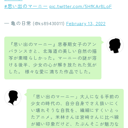
#思い出のマーニー
pic.twitter.com/5HfKAr8LoF
— 亀の日常 (@ks89430011)
February 13, 2022
『思い出のマーニー』思春期女子のアン
バランスさと、北海道の美しい自然の描
写が素晴らしかった。マーニーの謎が溶
ける後半、少女の心が解き放たれた気が
した。 様々な愛に満ちた作品でした。
「思い出のマーニー」大人になる手前の
少女の時代の、自分自身でさえ扱いにく
い壊れそうな自我を、繊細にすくいとっ
たアニメ。米林さんは宮崎さんに比べ線
が細い印象だけど、たぶんそこが魅力な