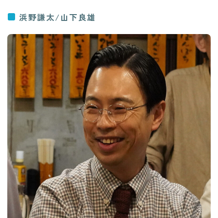
浜野謙太/山下良雄