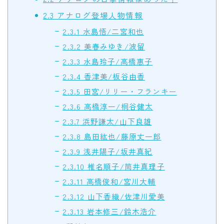
2.3
アナログ登場人物情報
2.3.1
水島悟/二宮和也
2.3.2
美春みゆき/波留
2.3.3
水島玲子/高橋惠子
2.3.4
香津美/板谷由香
2.3.5
田宮/リリー・フランキー
2.3.6
高橋淳一/桐谷健太
2.3.7
浜野謙太/山下良雄
2.3.8
島田紘也/藤原丈一郎
2.3.9
浅井陽子/坂井真紀
2.3.10
椎名順子/筒井真理子
2.3.11
高橋俊和/宮川大輔
2.3.12
山下香織/佐津川愛美
2.3.13
岩本修三/鈴木浩介