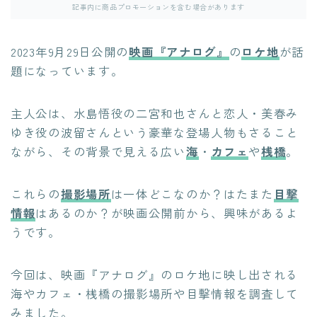
記事内に商品プロモーションを含む場合があります
2023年9月29日公開の
映画『アナログ』
の
ロケ地
が話
題になっています。
主人公は、水島悟役の二宮和也さんと恋人・美春み
ゆき役の波留さんという豪華な登場人物もさること
ながら、その背景で見える広い
海
・
カフェ
や
桟橋
。
これらの
撮影場所
は一体どこなのか？はたまた
目撃
情報
はあるのか？が映画公開前から、興味があるよ
うです。
今回は、映画『アナログ』のロケ地に映し出される
海やカフェ・桟橋の撮影場所や目撃情報を調査して
みました。