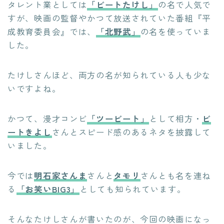
タレント業としては
「ビートたけし」
の名で人気で
すが、映画の監督やかつて放送されていた番組『平
成教育委員会』では、
「北野武」
の名を使っていま
した。
たけしさんほど、両方の名が知られている人も少な
いですよね。
かつて、漫才コンビ
「ツービート」
として相方・
ビ
ートきよし
さんとスピード感のあるネタを披露して
いました。
今では
明石家さんま
さんと
タモリ
さんとも名を連ね
る
「お笑いBIG3」
としても知られています。
そんなたけしさんが書いたのが、今回の映画になっ