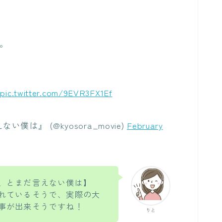
。
開
pic.twitter.com/9EVR3FX1Ef
は』 (@kyosora_movie)
February
、とまだ言えない僕は】
れているそうで、実際の大
事が出来そうですね！
りと