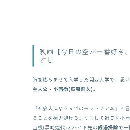
映画【今日の空が一番好き
すじ
胸を膨らませて入学した関西大学で、思
主人公・小西徹(萩原莉久)。
『社会人になるまでのモラトリアム』と
ることを極力避けるようにして過ごす小
山根(黒崎煌代)とバイト先の
銭湯掃除で一