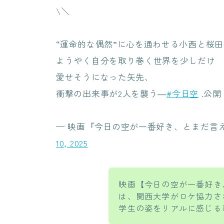
\＼
“運命的な偶然”に心を通わせる小西と桜田
ようやく自分を取り巻く世界を少しだけ
愛せそうになった矢先、
衝撃の出来事が2人を襲う―
#今日空
.公
— 映画『今日の空が一番好き、とまだ言えない僕
10, 2025
映画【今日の空が一番好き
は、関西大学がロケ協力さ
学生の姿をリアルに感じる