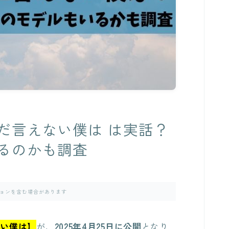
だ言えない僕は は実話？
るのかも調査
ョンを含む場合があります
ない僕は】
が、
2025年4月25日に公開
となり