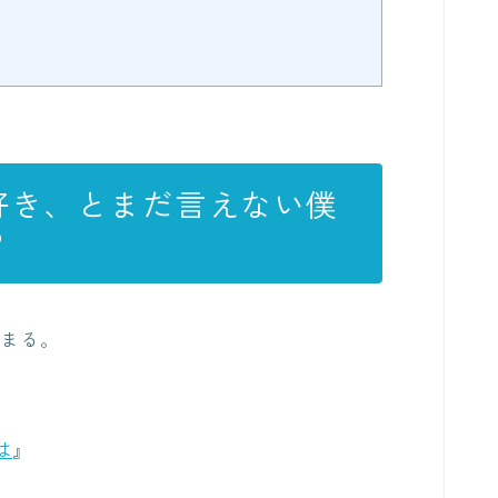
好き、とまだ言えない僕
？
じまる。
は
』