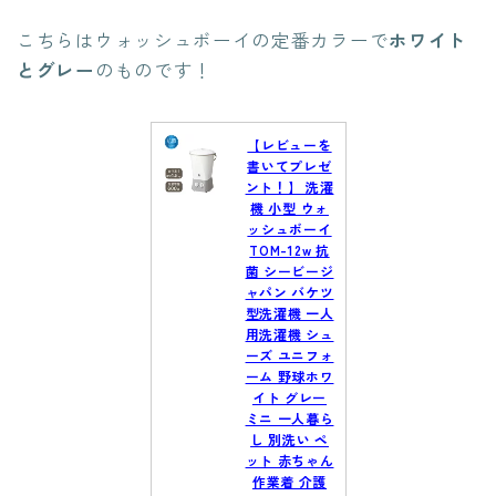
こちらはウォッシュボーイの定番カラーで
ホワイト
とグレー
のものです！
【レビューを
書いてプレゼ
ント！】 洗濯
機 小型 ウォ
ッシュボーイ
TOM-12w 抗
菌 シービージ
ャパン バケツ
型洗濯機 一人
用洗濯機 シュ
ーズ ユニフォ
ーム 野球ホワ
イト グレー
ミニ 一人暮ら
し 別洗い ペ
ット 赤ちゃん
作業着 介護