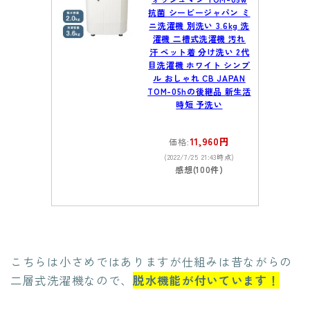
抗菌 シービージャパン ミ
ニ洗濯機 別洗い 3.6kg 洗
濯機 二槽式洗濯機 汚れ
汗 ペット着 分け洗い 2代
目洗濯機 ホワイト シンプ
ル おしゃれ CB JAPAN
TOM-05hの後継品 新生活
時短 予洗い
11,960円
価格:
(2022/7/25 21:43時点)
感想(100件)
こちらは小さめではありますが仕組みは昔ながらの
二層式洗濯機なので、
脱水機能が付いています！