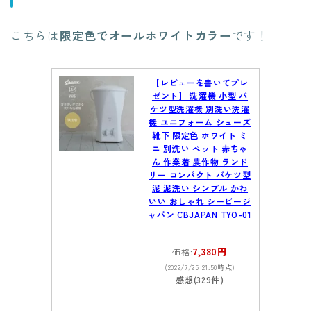
こちらは
限定色でオールホワイトカラー
です！
【レビューを書いてプレ
ゼント】 洗濯機 小型 バ
ケツ型洗濯機 別洗い洗濯
機 ユニフォーム シューズ
靴下 限定色 ホワイト ミ
ニ 別洗い ペット 赤ちゃ
ん 作業着 農作物 ランド
リー コンパクト バケツ型
泥 泥洗い シンプル かわ
いい おしゃれ シービージ
ャパン CBJAPAN TYO-01
7,380円
価格:
(2022/7/25 21:50時点)
感想(329件)