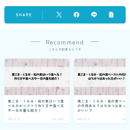
SHARE
Recommend
こちらの記事もどうぞ
黒ごま・くるみ・松の実はいつ食
黒ごま・くるみ・松の実ペー
べるのがベスト？作り方や食べ方
の代用ある？はちみつはあっ
や一日の量も紹介！
がいい？
2024.01.15
スキンケア
2024.01.15
スキン