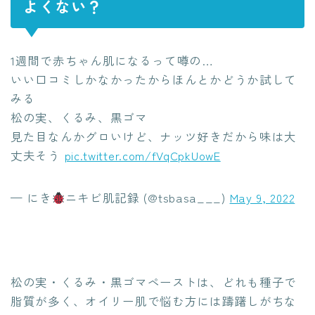
よくない？
1週間で赤ちゃん肌になるって噂の…
いい口コミしかなかったからほんとかどうか試して
みる
松の実、くるみ、黒ゴマ
見た目なんかグロいけど、ナッツ好きだから味は大
丈夫そう
pic.twitter.com/fVqCpkUowE
— にき
ニキビ肌記録 (@tsbasa___)
May 9, 2022
松の実・くるみ・黒ゴマペーストは、どれも種子で
脂質が多く、オイリー肌で悩む方には躊躇しがちな