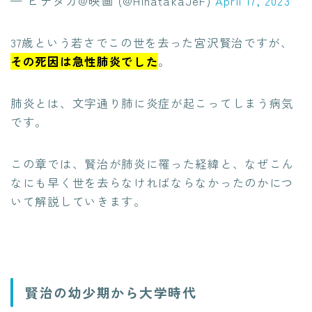
— ヒナタカ@映画 (@HinatakaJeF)
April 17, 2023
37歳という若さでこの世を去った宮沢賢治ですが、
その死因は急性肺炎でした
。
肺炎とは、文字通り肺に炎症が起こってしまう病気
です。
この章では、賢治が肺炎に罹った経緯と、なぜこん
なにも早く世を去らなければならなかったのかにつ
いて解説していきます。
賢治の幼少期から大学時代