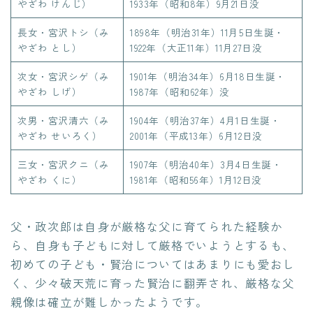
やざわ けんじ）
1933年（昭和8年）9月21日没
長女・宮沢トシ（み
1898年（明治31年）11月5日生誕・
やざわ とし）
1922年（大正11年）11月27日没
次女・宮沢シゲ（み
1901年（明治34年）6月18日生誕・
やざわ しげ）
1987年（昭和62年）没
次男・宮沢清六（み
1904年（明治37年）4月1日生誕・
やざわ せいろく）
2001年（平成13年）6月12日没
三女・宮沢クニ（み
1907年（明治40年）3月4日生誕・
やざわ くに）
1981年（昭和56年）1月12日没
父・政次郎は自身が厳格な父に育てられた経験か
ら、自身も子どもに対して厳格でいようとするも、
初めての子ども・賢治についてはあまりにも愛おし
く、少々破天荒に育った賢治に翻弄され、厳格な父
親像は確立が難しかったようです。