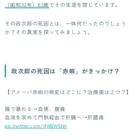
（昭和32年）83歳
でその生涯を閉じています。
その政次郎の死因とは、一体何だったのでしょう
か？その真実を探ってみましょう。
政次郎の死因は「赤痢」がきっかけ？
【アメーバ赤痢の病変はどこに？治療薬は２つ？】
腸で暴れる→血便、腹痛
血液を求めて門脈経由で肝臓へ→肝膿瘍
pic.twitter.com/ifjIIBW6hH