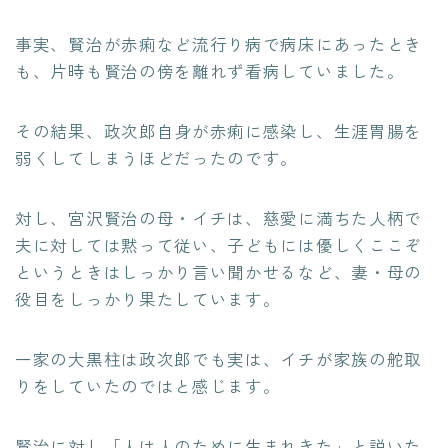
事実、賢治が赤痢など流行り病で病床にあったとき
も、片時も賢治の傍を離れず看病していました。
その結果、政次郎自身が赤痢に感染し、生涯胃腸を
弱くしてしまうほどだったのです。
対し、宮沢賢治の母・イチは、慈愛に満ちた人柄で
夫に対しては黙って従い、子どもには優しくここぞ
というときはしっかり言い聞かせるなど、妻・母の
役目をしっかり果たしています。
一家の大黒柱は政次郎でも実は、イチが家族の舵取
りをしていたのではと感じます。
賢治に対し「人は人のために生まれきた」と説いた