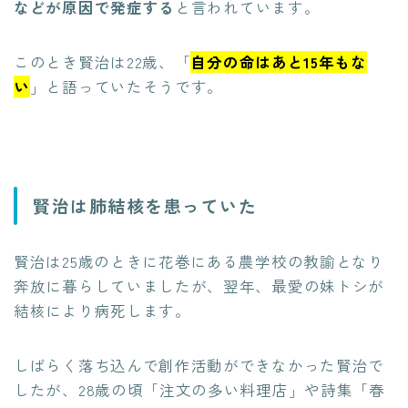
などが原因で発症する
と言われています。
このとき賢治は22歳、「
自分の命はあと15年もな
い
」と語っていたそうです。
賢治は肺結核を患っていた
賢治は25歳のときに花巻にある農学校の教諭となり
奔放に暮らしていましたが、翌年、最愛の妹トシが
結核により病死します。
しばらく落ち込んで創作活動ができなかった賢治で
したが、28歳の頃「注文の多い料理店」や詩集「春