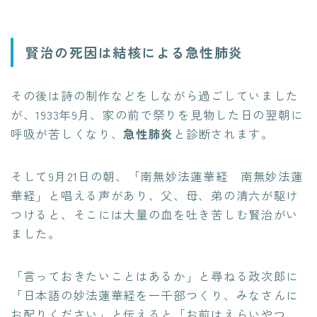
賢治の死因は結核による急性肺炎
その後は詩の制作などをしながら過ごしていました
が、1933年9月、家の前で祭りを見物した日の翌朝に
呼吸が苦しくなり、
急性肺炎
と診断されます。
そして9月21日の朝、「南無妙法蓮華経 南無妙法蓮
華経」と唱える声があり、父、母、弟の清六が駆け
つけると、そこには大量の血を吐き苦しむ賢治がい
ました。
「言っておきたいことはあるか」と尋ねる政次郎に
「日本語の妙法蓮華経を一千部つくり、みなさんに
お配りください」と伝えると「お前はえらいやつ