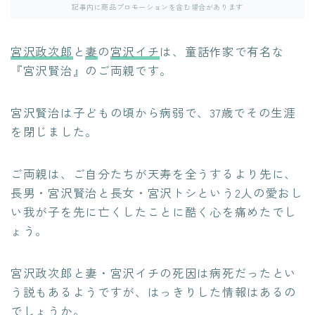
記事内に商品プロモーションを含む場合があります
宮沢政次郎
と
妻
の
宮沢イチ
は、童話作家で有名な
『宮沢賢治』のご両親です。
宮沢賢治は子どもの頃から病弱で、37歳でその生涯
を閉じました。
ご両親は、ご自分たちが天寿を全うするより先に、
長男・宮沢賢治と長女・宮沢トシという2人の愛おし
い我が子を先に亡くしたことに酷く心を痛めたでし
ょう。
宮沢政次郎と妻・宮沢イチの死因は病死だったとい
う説もあるようですが、はっきりした情報はあるの
でしょうか。