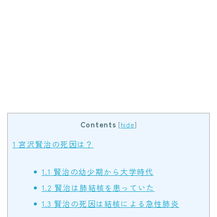
Contents
[
hide
]
1
宮沢賢治の死因は？
1.1
賢治の幼少期から大学時代
1.2
賢治は肺結核を患っていた
1.3
賢治の死因は結核による急性肺炎