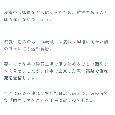
療養中は喀血なども酷かったため、結核であること
は間違いないでしょう。
療養生活ののち、34歳頃には病状は回復に向かい詩
の制作に打ち込む賢治。
翌年には花巻の砕石工場で働き始めるほどの回復ぶ
りを見せましたが、仕事で上京した際に
高熱で倒れ
死を覚悟
します。
すぐに花巻へ連れ戻された賢治は病床で、あの有名
な「雨ニモマケズ」を手帳に記すのでした。