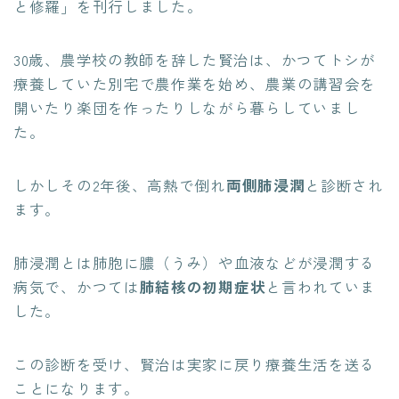
と修羅」を刊行しました。
30歳、農学校の教師を辞した賢治は、かつてトシが
療養していた別宅で農作業を始め、農業の講習会を
開いたり楽団を作ったりしながら暮らしていまし
た。
しかしその2年後、高熱で倒れ
両側肺浸潤
と診断され
ます。
肺浸潤とは肺胞に膿（うみ）や血液などが浸潤する
病気で、かつては
肺結核の初期症状
と言われていま
した。
この診断を受け、賢治は実家に戻り療養生活を送る
ことになります。